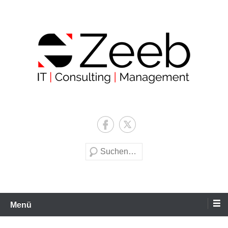
Zum
Inhalt
wechseln
Zeeb | IT | Consulting |
Management
Suche
Menü