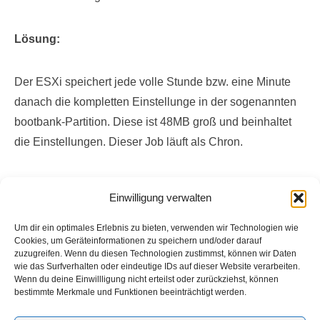
Lösung:
Der ESXi speichert jede volle Stunde bzw. eine Minute
danach die kompletten Einstellunge in der sogenannten
bootbank-Partition. Diese ist 48MB groß und beinhaltet
die Einstellungen. Dieser Job läuft als Chron.
Chron anzeigen: „cat /var/spool/cron/crontabs/root“
Einwilligung verwalten
Optional: um den Inhalt des Backup-Scripts ansehen
zu können: „cat /sbin/auto-backup.sh“
Um dir ein optimales Erlebnis zu bieten, verwenden wir Technologien wie
Cookies, um Geräteinformationen zu speichern und/oder darauf
Backup manuell ausführen: „/sbin/auto-backup.sh“
zuzugreifen. Wenn du diesen Technologien zustimmst, können wir Daten
Danach kann der ESXi problemlos neu gestartet
wie das Surfverhalten oder eindeutige IDs auf dieser Website verarbeiten.
Wenn du deine Einwillligung nicht erteilst oder zurückziehst, können
werden und läd beim booten die aktuellen Settings
bestimmte Merkmale und Funktionen beeinträchtigt werden.