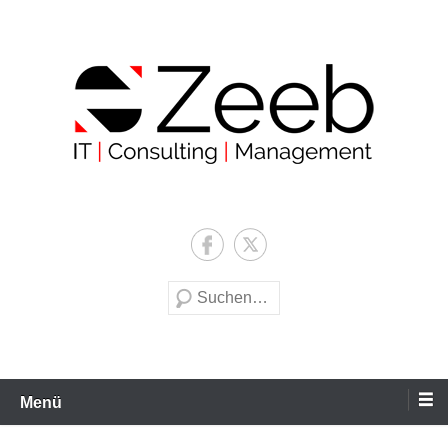
Zum
Inhalt
wechseln
Zeeb | IT | Consulting |
Management
Suche
Menü