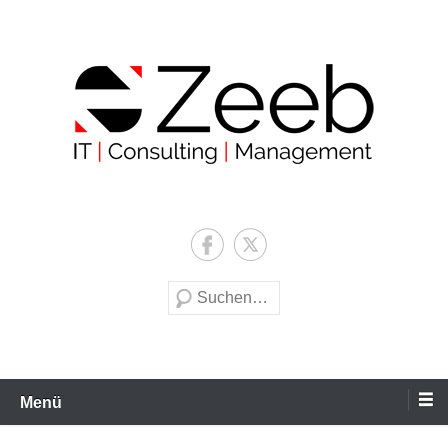
Zum
Inhalt
wechseln
Zeeb | IT | Consulting |
Management
Suche
Menü