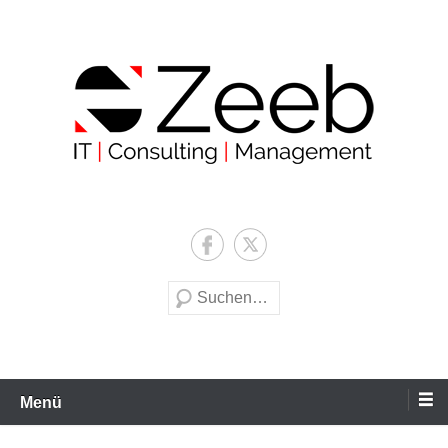
Zum
Inhalt
wechseln
Zeeb | IT | Consulting |
Management
Suche
Menü