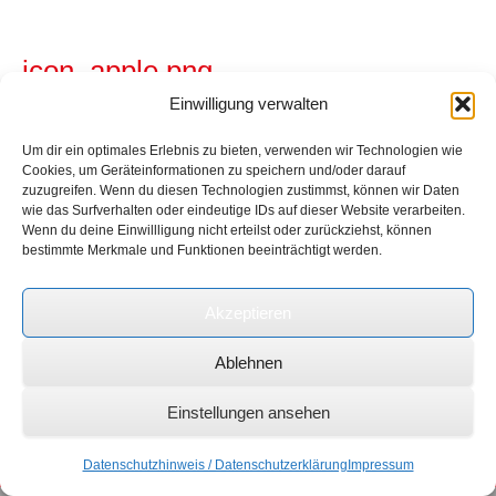
icon_apple.png
Einwilligung verwalten
Veröffentlicht
19. März 2015
um
128 × 128
in
VPN Service
← Vorheriger
Nächster →
Um dir ein optimales Erlebnis zu bieten, verwenden wir Technologien wie
Cookies, um Geräteinformationen zu speichern und/oder darauf
zuzugreifen. Wenn du diesen Technologien zustimmst, können wir Daten
wie das Surfverhalten oder eindeutige IDs auf dieser Website verarbeiten.
Wenn du deine Einwillligung nicht erteilst oder zurückziehst, können
bestimmte Merkmale und Funktionen beeinträchtigt werden.
Akzeptieren
Beides Kommentare und Trackbacks sind beendet
Ablehnen
Einstellungen ansehen
Zeeb | IT | Consulting | Management
© 2026
Kontakt
|
Datenschutzhinweis
|
Impressum
Datenschutzhinweis / Datenschutzerklärung
Impressum