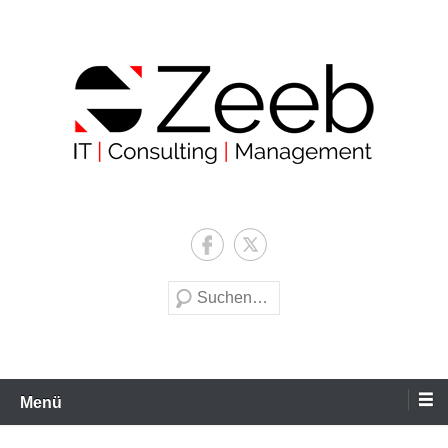
Zum
Inhalt
wechseln
Zeeb | IT | Consulting |
Management
Suche
Menü